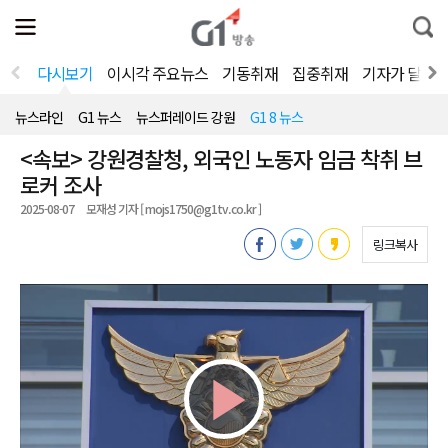
전
제
통
체
보
합
메
검
뉴
색
다시보기
이시각 주요뉴스
기동취재
집중취재
기자가 달려
열
기
뉴스라인
G1 뉴스
뉴스퍼레이드 강원
G1 8 뉴스
<속보> 강원경찰청, 외국인 노동자 임금 착취 브
로커 조사
2025-08-07
모재성 기자 [ mojs1750@g1tv.co.kr ]
링크복사
Play