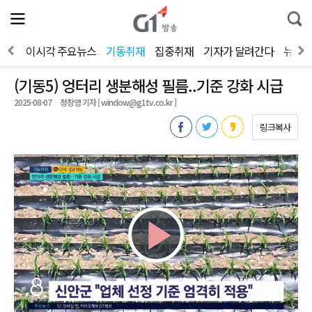
전
제
통
체
보
합
메
검
뉴
색
보기
이시각 주요뉴스
기동취재
집중취재
기자가 달려간다
뉴스
열
기
(기동5) 엉터리 생분해성 필름..기준 강화 시급
2025-08-07
정창영 기자 [ window@g1tv.co.kr ]
링크복사
Play