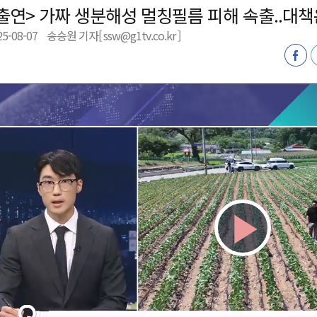
출연> 가짜 생분해성 멀칭필름 피해 속출..대책
육원 수강생 모집
25-08-07
송승원 기자[ ssw@g1tv.co.kr ]
 며느리 축제
상 38도’
Play
Vid