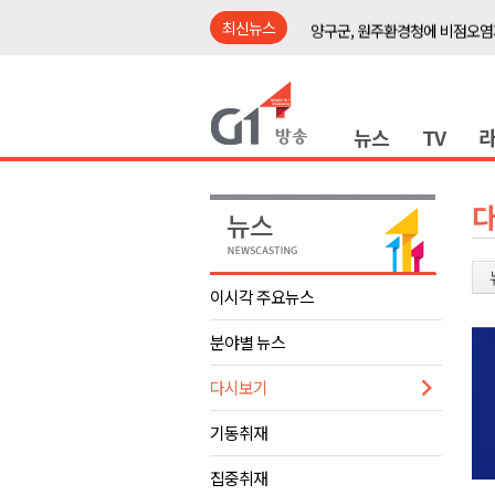
최신뉴스
양구군, 원주환경청에 비점오염
<강원랜드> 관광객이 인구 3배
<강원랜드> 마카오 카지노 "복
뉴스
TV
원주시, 하반기 중소기업육성자
강원도립대학교, 하반기 평생교
태백시, 28~29일 제5회 황부자
오늘 극한폭염 계속..낮 최고 ‘영
썩고, 무르고..농산물 피해 속출
이시각 주요뉴스
썩고, 무르고..농산물 피해 속출
분야별 뉴스
강릉시, 민선9기 21개 읍면동 
양구군, 원주환경청에 비점오염
다시보기
<강원랜드> 관광객이 인구 3배
기동취재
<강원랜드> 마카오 카지노 "복
집중취재
원주시, 하반기 중소기업육성자