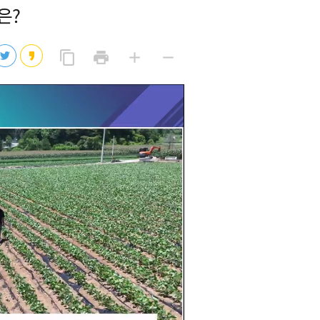
은?
2026년 08월 07일(금)
2026년 08월 07일(금)
링
프
글
글
content_copy
print
add
remove
크
린
자
자
2026년 08월 07일(금)
복
트
크
작
사
2026년 08월 07일(금)
게
게
eo