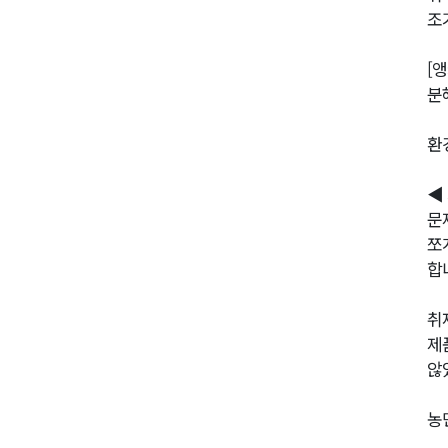
조
[앵
분
환
◀
문
쪼
합
취
제
않
농