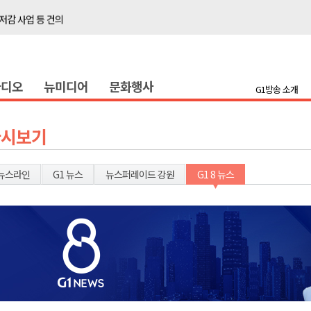
저감 사업 등 건의
..싱가포르 복합리조트
합리조트로 진화 중"
라디오
뉴미디어
문화행사
금 지원 접수
G1방송 소개
육원 수강생 모집
 며느리 축제
다시보기
상 38도’
뉴스라인
G1 뉴스
뉴스퍼레이드 강원
G1 8 뉴스
타운홀 미팅 성료
저감 사업 등 건의
..싱가포르 복합리조트
합리조트로 진화 중"
금 지원 접수