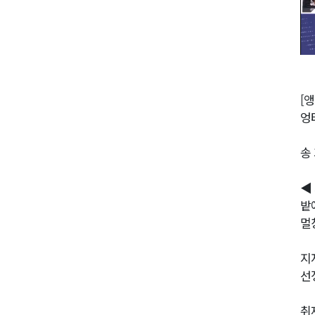
[앵
엉
송
◀
밭
멀
지
선
취