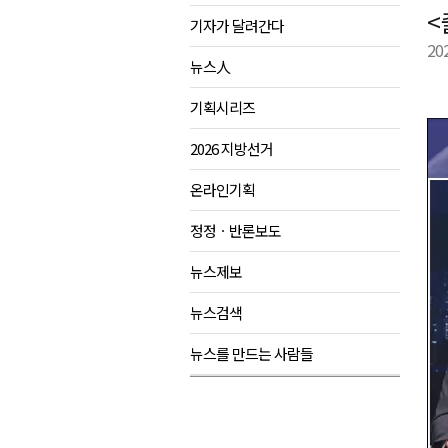
<
기자가 달려간다
강원도립대학교, 하반기 평생교
20
태백시, 28~29일 제5회 황부자
뉴스人
오늘 극한폭염 계속..낮 최고 ‘영
기획시리즈
썩고, 무르고..농산물 피해 속출
2026 지방선거
온라인기획
정정ㆍ반론보도
뉴스제보
뉴스검색
뉴스를 만드는 사람들