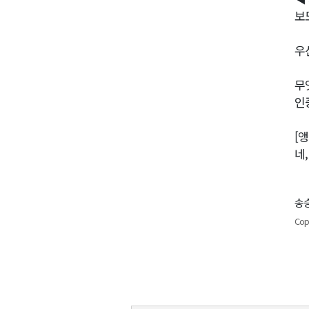
보
우
무
인
[앵
네
송승
Cop