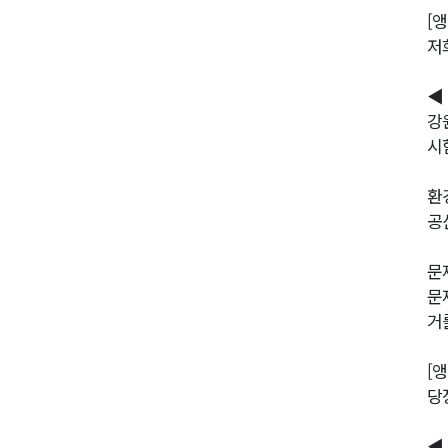
[앵
저
◀
강
시
환
공
문
문
거
[앵
당
◀