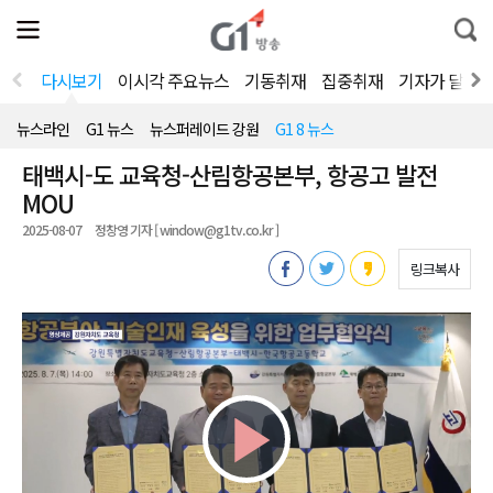
전
제
통
체
보
합
메
검
뉴
색
다시보기
이시각 주요뉴스
기동취재
집중취재
기자가 달려
열
기
뉴스라인
G1 뉴스
뉴스퍼레이드 강원
G1 8 뉴스
태백시-도 교육청-산림항공본부, 항공고 발전
MOU
2025-08-07
정창영 기자 [ window@g1tv.co.kr ]
링크복사
Play