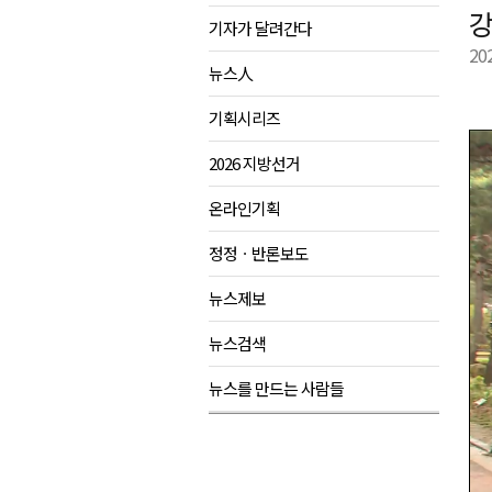
강
기자가 달려간다
육동한 시장, 국제스케이트장 춘
20
영월군, 국·도비 확보 보고회 개
뉴스人
삼척 공공산후조리원 이전 시급
기획시리즈
강원자치도교육청 교감급 이상 3
2026 지방선거
온라인기획
정정ㆍ반론보도
뉴스제보
뉴스검색
뉴스를 만드는 사람들