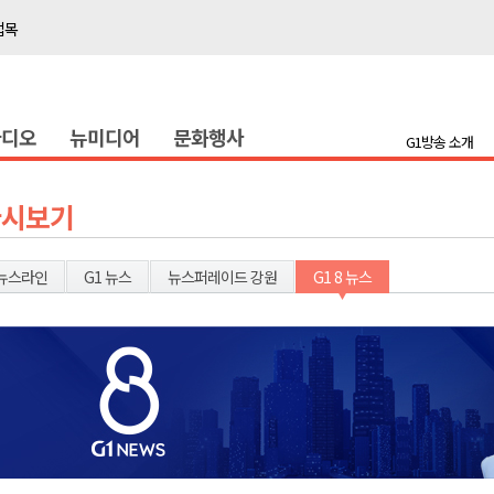
접목
정책간담회
 초청 특별 강연
라디오
뉴미디어
문화행사
G1방송 소개
천 유치 건의
최
다시보기
87명 인사
뉴스라인
G1 뉴스
뉴스퍼레이드 강원
G1 8 뉴스
나된 공동체"
국가폭력 사과
접목
정책간담회
 초청 특별 강연