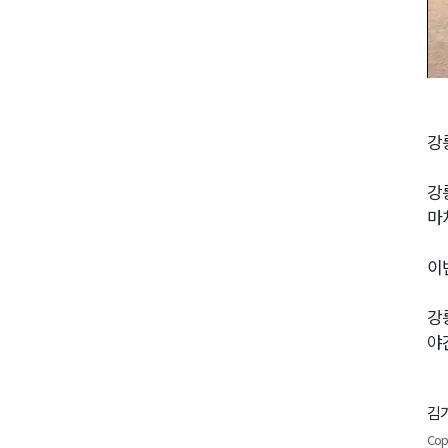
강
강
마
이
강
야
김기
Cop