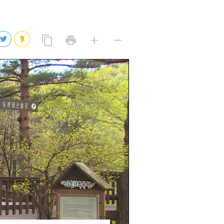
2026년 08월 07일(금)
2026년 08월 07일(금)
링
프
글
글
content_copy
print
add
remove
크
린
자
자
2026년 08월 07일(금)
복
트
크
작
사
2026년 08월 07일(금)
게
게
eo