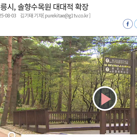
릉시, 솔향수목원 대대적 확장
천 유치 건의
25-08-03
김기태 기자[ purekitae@g1tv.co.kr ]
최
87명 인사
Play
Vid