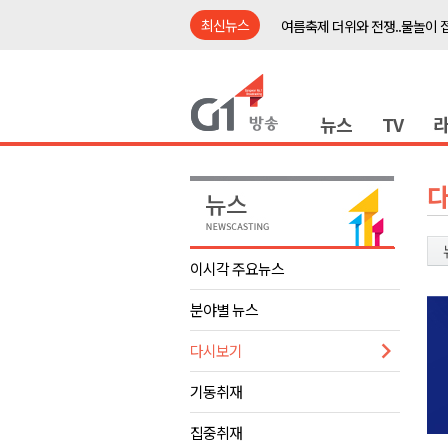
최신뉴스
여름축제 더위와 전쟁..물놀이 
강원도, 최휘영 문체부장관과 
이광재 국회 예결위원장, 강릉시
뉴스
TV
검찰청 폐지..해결 과제 산적
육동한 시장, 국제스케이트장 춘
영월군, 국·도비 확보 보고회 개
삼척 공공산후조리원 이전 시급
강원자치도교육청 교감급 이상 3
이시각 주요뉴스
도-시군 첫 간담회..우상호 "하
분야별 뉴스
이 대통령, 사북·납북귀환어부 
여름축제 더위와 전쟁..물놀이 
다시보기
강원도, 최휘영 문체부장관과 
기동취재
이광재 국회 예결위원장, 강릉시
집중취재
검찰청 폐지..해결 과제 산적