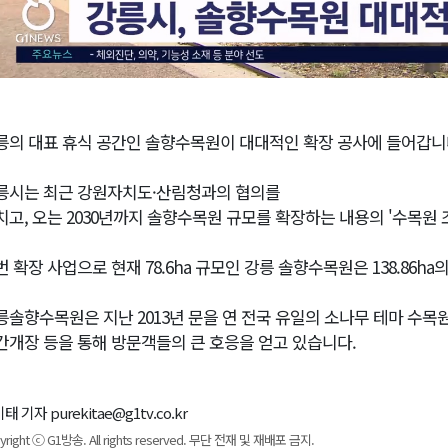
릉의 대표 휴식 공간인 솔향수목원이 대대적인 확장 공사에 들어갑니
릉시는 최근 강원자치도·산림청과의 협의를
치고, 오는 2030년까지 솔향수목원 규모를 확장하는 내용의 '수목원 
번 확장 사업으로 현재 78.6ha 규모인 강릉 솔향수목원은 138.86h
릉솔향수목원은 지난 2013년 문을 연 전국 유일의 소나무 테마 수
간개장 등을 통해 방문객들의 큰 호응을 얻고 있습니다.
태 기자 purekitae@g1tv.co.kr
yright ⓒ G1방송. All rights reserved. 무단 전재 및 재배포 금지.