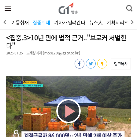
전
제
통
체
보
합
메
검
뉴
색
뉴스
기동취재
집중취재
기자가 달려간다
뉴스人
기획시리즈
2
열
기
<집중.3>10년 만에 법적 근거.."브로커 처벌한
다"
2025-07-25
모재성 기자 [ mojs1750@g1tv.co.kr ]
링크복사
Play