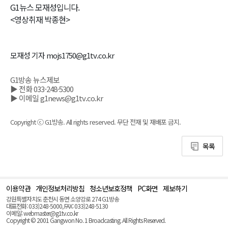
G1뉴스 모재성입니다.
<영상취재 박종현>
모재성 기자 mojs1750@g1tv.co.kr
G1방송 뉴스제보
▶ 전화 033-248-5300
▶ 이메일 g1news@g1tv.co.kr
Copyright ⓒ G1방송. All rights reserved. 무단 전재 및 재배포 금지.
목록
이용약관
개인정보처리방침
청소년보호정책
PC화면
제보하기
맨
위
강원특별자치도 춘천시 동면 소양강로 274 G1방송
로
대표전화: 033)248-5000, FAX: 033)248-5130
(Top)
이메일: webmaster@g1tv.co.kr
Copyright © 2001 Gangwon No. 1 Broadcasting. All Rights Reserved.