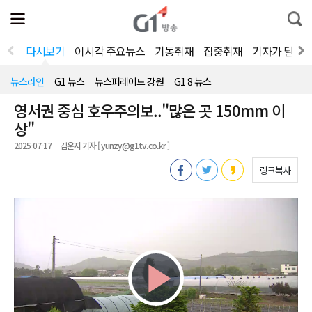
전
제
통
체
보
합
메
검
뉴
색
다시보기
이시각 주요뉴스
기동취재
집중취재
기자가 달려
열
기
뉴스라인
G1 뉴스
뉴스퍼레이드 강원
G1 8 뉴스
영서권 중심 호우주의보.."많은 곳 150mm 이
상"
2025-07-17
김윤지 기자 [ yunzy@g1tv.co.kr ]
링크복사
Play