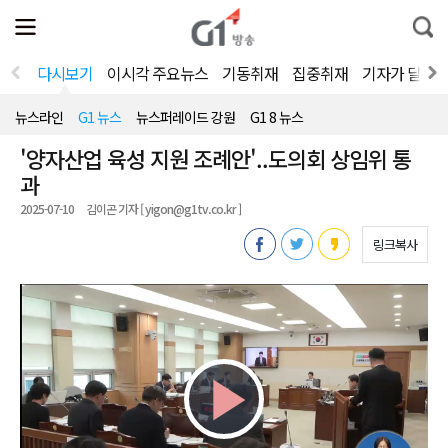
전
제
통
체
보
합
메
검
뉴
색
다시보기
이시각 주요뉴스
기동취재
집중취재
기자가 달려
열
기
뉴스라인
G1 뉴스
뉴스퍼레이드 강원
G1 8 뉴스
'양자산업 육성 지원 조례안'..도의회 상임위 통
과
2025-07-10
김이곤 기자 [ yigon@g1tv.co.kr ]
링크복사
Play