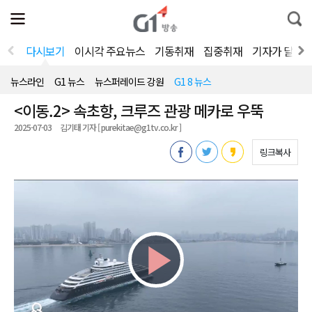
전
제
통
체
보
합
메
검
뉴
색
다시보기
이시각 주요뉴스
기동취재
집중취재
기자가 달려
열
기
뉴스라인
G1 뉴스
뉴스퍼레이드 강원
G1 8 뉴스
<이동.2> 속초항, 크루즈 관광 메카로 우뚝
2025-07-03
김기태 기자 [ purekitae@g1tv.co.kr ]
링크복사
Play