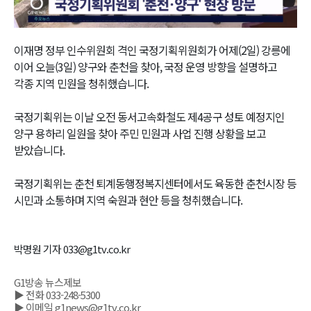
Video
이재명 정부 인수위원회 격인 국정기획위원회가 어제(2일) 강릉에
이어 오늘(3일) 양구와 춘천을 찾아, 국정 운영 방향을 설명하고
각종 지역 민원을 청취했습니다.
국정기획위는 이날 오전 동서고속화철도 제4공구 성토 예정지인
양구 용하리 일원을 찾아 주민 민원과 사업 진행 상황을 보고
받았습니다.
국정기획위는 춘천 퇴계동행정복지센터에서도 육동한 춘천시장 등
시민과 소통하며 지역 숙원과 현안 등을 청취했습니다.
박명원 기자 033@g1tv.co.kr
G1방송 뉴스제보
▶ 전화 033-248-5300
▶ 이메일 g1news@g1tv.co.kr