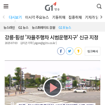
전
제
통
체
보
합
메
검
뉴
색
다시보기
이시각 주요뉴스
기동취재
집중취재
기자가 달려
열
기
뉴스라인
G1 뉴스
뉴스퍼레이드 강원
G1 8 뉴스
강릉·횡성 '자율주행차 시범운행지구' 신규 지정
2025-07-03
김이곤 기자 [ yigon@g1tv.co.kr ]
링크복사
Play