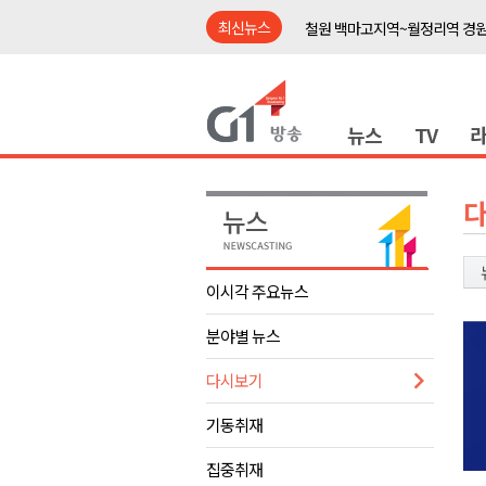
최신뉴스
철원 백마고지역~월정리역 경원
어젯밤 원주 아파트 정전..천 
춘천시립 '장애아동전담어린이집
뉴스
TV
영월군, 14~15일 서부시장 야
양양군, 21일까지 '초등학생 틈
강원개발공사, 공기업 평가 2년 
도-시군 첫 간담회..우상호 "하
이 대통령, 사북·납북귀환어부 
이시각 주요뉴스
동해안 폭우..도로 잠기고 고립
분야별 뉴스
민주당, 내일 횡성서 당대표 후
철원 백마고지역~월정리역 경원
다시보기
어젯밤 원주 아파트 정전..천 
기동취재
춘천시립 '장애아동전담어린이집
집중취재
영월군, 14~15일 서부시장 야