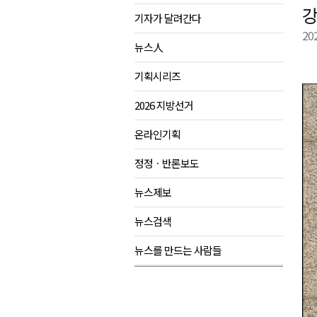
강
기자가 달려간다
양양군, 21일까지 '초등학생 틈
20
강원개발공사, 공기업 평가 2년 
뉴스人
도-시군 첫 간담회..우상호 "하
기획시리즈
이 대통령, 사북·납북귀환어부 
2026 지방선거
온라인기획
정정ㆍ반론보도
뉴스제보
뉴스검색
뉴스를 만드는 사람들