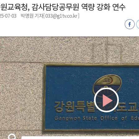
원교육청, 감사담당공무원 역량 강화 연수
새 돌봄' 시행
25-07-03
박명원 기자[ 033@g1tv.co.kr ]
연속 '다'등급
나된 공동체"
국가폭력 사과
Play
Vid