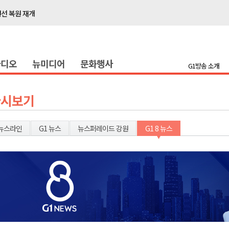
선 복원 재개
백여세대 불편
' 개원
라디오
뉴미디어
문화행사
시장 운영
G1방송 소개
새 돌봄' 시행
연속 '다'등급
다시보기
나된 공동체"
국가폭력 사과
뉴스라인
G1 뉴스
뉴스퍼레이드 강원
G1 8 뉴스
보 합동 연설회
선 복원 재개
백여세대 불편
' 개원
시장 운영