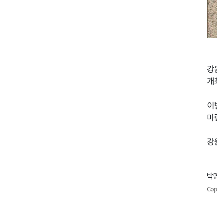
강
개
이
마
강
박명
Cop