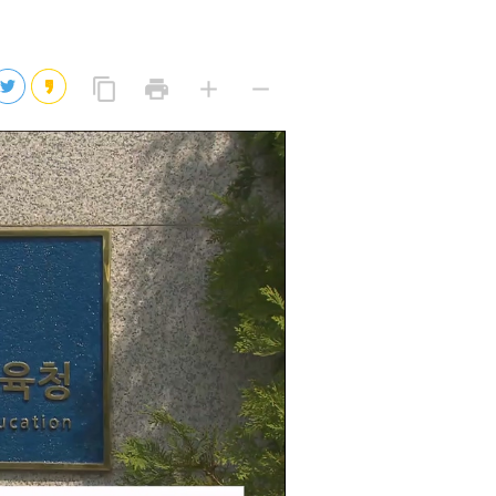
2026년 08월 08일(토)
2026년 08월 08일(토)
링
프
글
글
content_copy
print
add
remove
크
린
자
자
2026년 08월 07일(금)
복
트
크
작
사
2026년 08월 07일(금)
게
게
eo