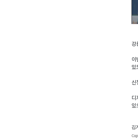
강
이
있
신
디
있
김기
Cop