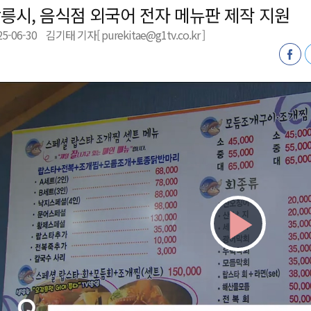
릉시, 음식점 외국어 전자 메뉴판 제작 지원
새 돌봄' 시행
25-06-30
김기태 기자[ purekitae@g1tv.co.kr ]
연속 '다'등급
나된 공동체"
국가폭력 사과
Play
Vid