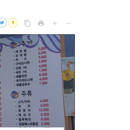
2026년 08월 08일(토)
2026년 08월 08일(토)
링
프
글
글
content_copy
print
add
remove
크
린
자
자
2026년 08월 07일(금)
복
트
크
작
사
2026년 08월 07일(금)
게
게
eo