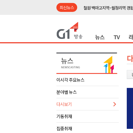
최신뉴스
철원 백마고지역~월정리역 경원
어젯밤 원주 아파트 정전..천 
춘천시립 '장애아동전담어린이집
뉴스
TV
영월군, 14~15일 서부시장 야
양양군, 21일까지 '초등학생 틈
강원개발공사, 공기업 평가 2년 
도-시군 첫 간담회..우상호 "하
이 대통령, 사북·납북귀환어부 
이시각 주요뉴스
동해안 폭우..도로 잠기고 고립
분야별 뉴스
민주당, 내일 횡성서 당대표 후
철원 백마고지역~월정리역 경원
다시보기
어젯밤 원주 아파트 정전..천 
기동취재
춘천시립 '장애아동전담어린이집
집중취재
영월군, 14~15일 서부시장 야