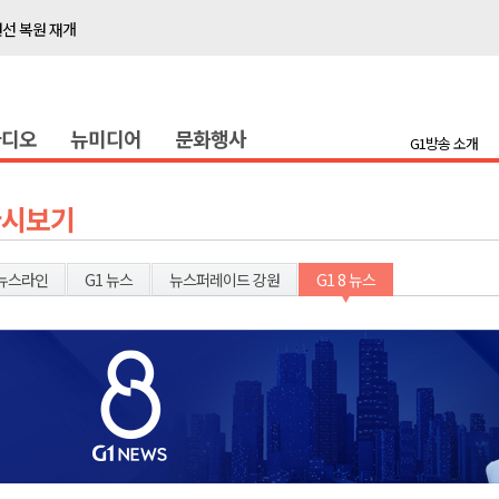
선 복원 재개
백여세대 불편
' 개원
라디오
뉴미디어
문화행사
시장 운영
G1방송 소개
새 돌봄' 시행
연속 '다'등급
다시보기
나된 공동체"
국가폭력 사과
뉴스라인
G1 뉴스
뉴스퍼레이드 강원
G1 8 뉴스
보 합동 연설회
선 복원 재개
백여세대 불편
' 개원
시장 운영