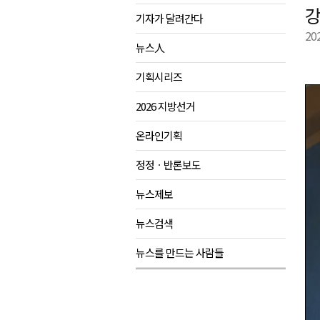
강
기자가 달려간다
양양군, 21일까지 '초등학생 틈
20
강원개발공사, 공기업 평가 2년 
뉴스人
도-시군 첫 간담회..우상호 "하
기획시리즈
이 대통령, 사북·납북귀환어부 
2026 지방선거
온라인기획
정정ㆍ반론보도
뉴스제보
뉴스검색
뉴스를 만드는 사람들