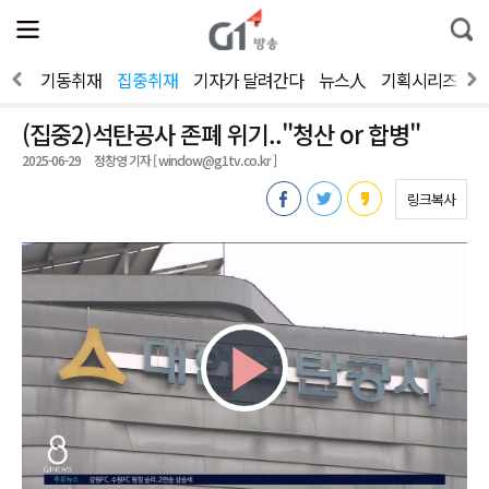
전
제
통
체
보
합
메
검
뉴
색
뉴스
기동취재
집중취재
기자가 달려간다
뉴스人
기획시리즈
2
열
기
(집중2)석탄공사 존폐 위기.."청산 or 합병"
2025-06-29
정창영 기자 [ window@g1tv.co.kr ]
링크복사
Play