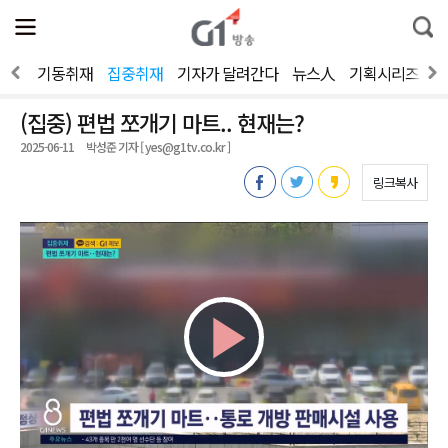
전
제
통
체
보
합
메
검
뉴
색
뉴스
기동취재
집중취재
기자가 달려간다
뉴스人
기획시리즈
2
열
기
(집중) 편법 쪼개기 마트.. 현재는?
2025-06-11
박성준 기자 [ yes@g1tv.co.kr ]
링크복사
Play