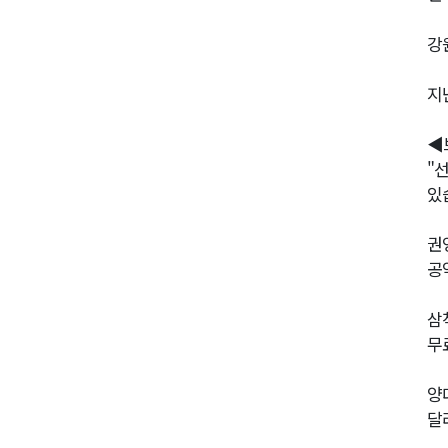
강
지
◀
"
있
권
공
삼
무
양
달