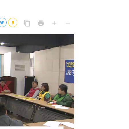
2026년 08월 05일(수)
2026년 08월 05일(수)
링
프
글
글
content_copy
print
add
remove
크
린
자
자
2026년 08월 05일(수)
복
트
크
작
사
2026년 08월 05일(수)
게
게
eo