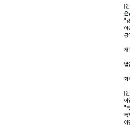
[
윤
"
이
공
개
법
최
[
이
"
독
어