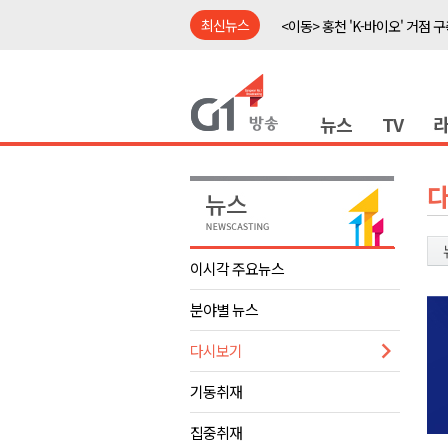
최신뉴스
<이동> 홍천 'K-바이오' 거점 구
<출연> 신영재 홍천군수 대담
강릉 영화영상문화 예산 삭감 
뉴스
TV
강원자치도, 공공임대주택 1만
양구군, 상반기 스포츠마케팅 경
홍천소방서, 신청사 준공식..33
ITS 교통도시 강릉..콜 버스 실
농민단체 "농자재값 폭등, 농산
이시각 주요뉴스
<이동> "무더운 여름, 맥주와 
분야별 뉴스
<이동> 홍천군 "철도 개통 이후
<이동> 홍천 'K-바이오' 거점 구
다시보기
<출연> 신영재 홍천군수 대담
기동취재
강릉 영화영상문화 예산 삭감 
집중취재
강원자치도, 공공임대주택 1만