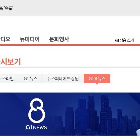
축 '속도'
반발 확산
라디오
뉴미디어
문화행사
호 공급
G1방송 소개
제효과 212억 원
년 만 청사 이전
다시보기
증
물 가격 하락" 대책 촉구
뉴스라인
G1 뉴스
뉴스퍼레이드 강원
G1 8 뉴스
함께"..홍천 맥주축제 개막
를 그린다"
축 '속도'
반발 확산
호 공급