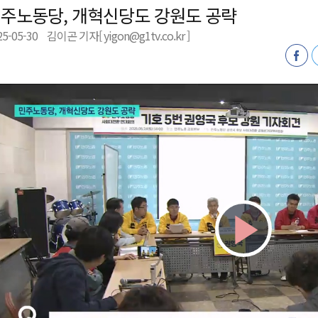
주노동당, 개혁신당도 강원도 공략
제효과 212억 원
25-05-30
김이곤 기자[ yigon@g1tv.co.kr ]
년 만 청사 이전
증
물 가격 하락" 대책 촉구
Play
Vid