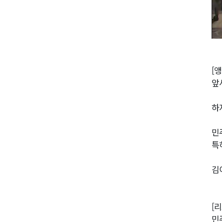
[앵
앞
하
민
특
김
[
민