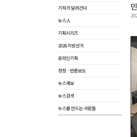
민
기자가 달려간다
양구군, 상반기 스포츠마케팅 경
20
홍천소방서, 신청사 준공식..33
뉴스人
ITS 교통도시 강릉..콜 버스 실
기획시리즈
농민단체 "농자재값 폭등, 농산
2026 지방선거
온라인기획
정정ㆍ반론보도
뉴스제보
뉴스검색
뉴스를 만드는 사람들