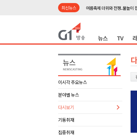
최신뉴스
여름축제 더위와 전쟁..물놀이 
강원도, 최휘영 문체부장관과 
이광재 국회 예결위원장, 강릉시
뉴스
TV
검찰청 폐지..해결 과제 산적
육동한 시장, 국제스케이트장 춘
영월군, 국·도비 확보 보고회 개
삼척 공공산후조리원 이전 시급
강원자치도교육청 교감급 이상 3
이시각 주요뉴스
도-시군 첫 간담회..우상호 "하
분야별 뉴스
이 대통령, 사북·납북귀환어부 
여름축제 더위와 전쟁..물놀이 
다시보기
강원도, 최휘영 문체부장관과 
기동취재
이광재 국회 예결위원장, 강릉시
집중취재
검찰청 폐지..해결 과제 산적