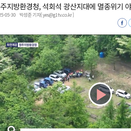
주지방환경청, 석회석 광산지대에 멸종위기 
천 유치 건의
25-05-30
박성준 기자[ yes@g1tv.co.kr ]
최
87명 인사
Play
Vid