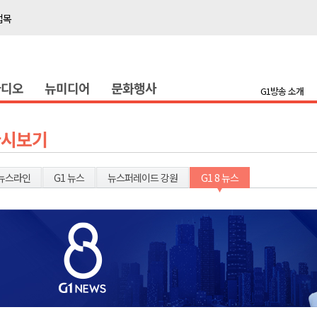
접목
정책간담회
 초청 특별 강연
라디오
뉴미디어
문화행사
G1방송 소개
천 유치 건의
최
다시보기
87명 인사
뉴스라인
G1 뉴스
뉴스퍼레이드 강원
G1 8 뉴스
나된 공동체"
국가폭력 사과
접목
정책간담회
 초청 특별 강연