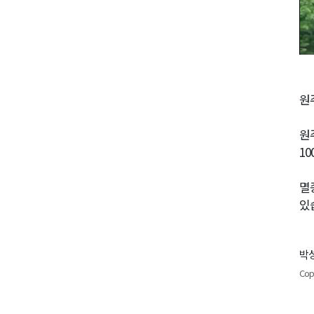
원
원
1
멸
있
박성
Cop