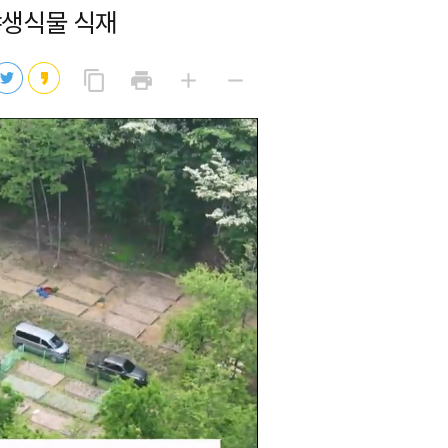
야생식물 식재
2026년 08월 07일(금)
2026년 08월 07일(금)
링
프
글
글
content_copy
print
add
remove
크
린
자
자
2026년 08월 07일(금)
복
트
크
작
사
2026년 08월 07일(금)
게
게
eo