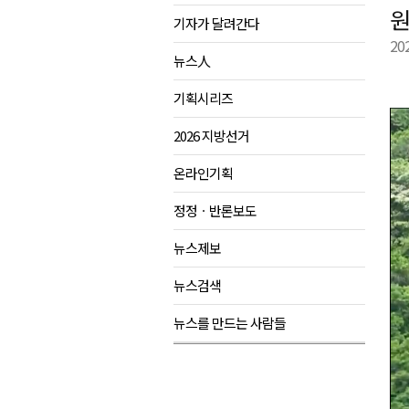
원
기자가 달려간다
육동한 시장, 국제스케이트장 춘
20
영월군, 국·도비 확보 보고회 개
뉴스人
삼척 공공산후조리원 이전 시급
기획시리즈
강원자치도교육청 교감급 이상 3
2026 지방선거
온라인기획
정정ㆍ반론보도
뉴스제보
뉴스검색
뉴스를 만드는 사람들