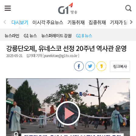
전
제
통
체
보
합
메
검
뉴
색
다시보기
이시각 주요뉴스
기동취재
집중취재
기자가 달려
열
기
뉴스라인
G1 뉴스
뉴스퍼레이드 강원
G1 8 뉴스
강릉단오제, 유네스코 선정 20주년 역사관 운영
2025-05-21
김기태 기자 [ purekitae@g1tv.co.kr ]
링크복사
Play