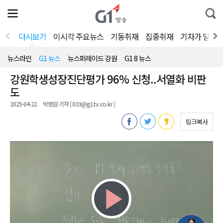
전
제
통
체
보
합
메
검
뉴
색
다시보기
이시각 주요뉴스
기동취재
집중취재
기자가 달려
열
기
뉴스라인
G1 뉴스
뉴스퍼레이드 강원
G1 8 뉴스
강원학생성장진단평가 96% 신청..서열화 비판
도
2025-04-22
박명원 기자 [ 033@g1tv.co.kr ]
링크복사
Play