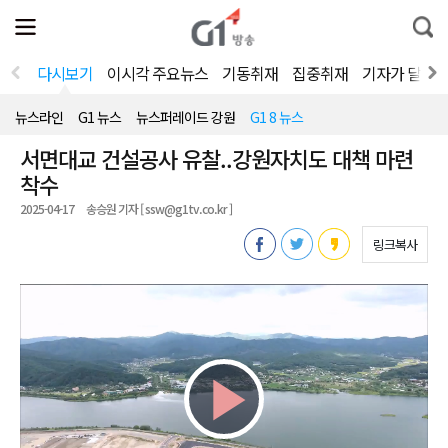
전
제
통
체
보
합
메
검
뉴
색
다시보기
이시각 주요뉴스
기동취재
집중취재
기자가 달려
열
기
뉴스라인
G1 뉴스
뉴스퍼레이드 강원
G1 8 뉴스
서면대교 건설공사 유찰..강원자치도 대책 마련
착수
2025-04-17
송승원 기자 [ ssw@g1tv.co.kr ]
링크복사
Play