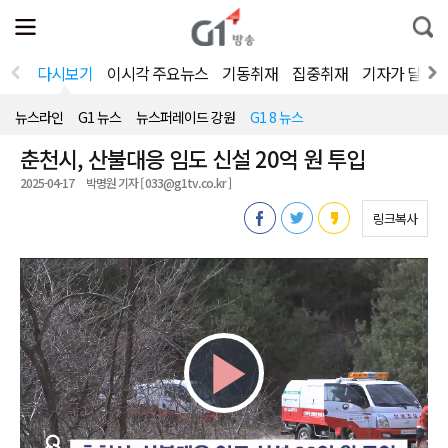
전
제
통
체
보
합
메
검
뉴
색
다시보기
이시각 주요뉴스
기동취재
집중취재
기자가 달려
열
기
뉴스라인
G1 뉴스
뉴스퍼레이드 강원
G1 8 뉴스
춘천시, 산불대응 임도 신설 20억 원 투입
2025-04-17
박명원 기자 [ 033@g1tv.co.kr ]
링크복사
Play