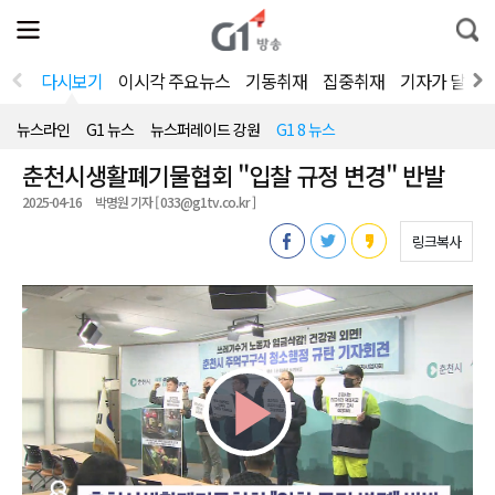
전
제
통
체
보
합
메
검
뉴
색
다시보기
이시각 주요뉴스
기동취재
집중취재
기자가 달려
열
기
뉴스라인
G1 뉴스
뉴스퍼레이드 강원
G1 8 뉴스
춘천시생활폐기물협회 "입찰 규정 변경" 반발
2025-04-16
박명원 기자 [ 033@g1tv.co.kr ]
링크복사
Play