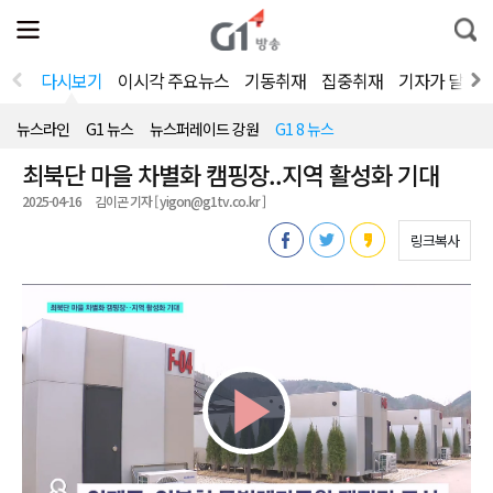
전
제
통
체
보
합
메
검
뉴
색
다시보기
이시각 주요뉴스
기동취재
집중취재
기자가 달려
열
기
뉴스라인
G1 뉴스
뉴스퍼레이드 강원
G1 8 뉴스
최북단 마을 차별화 캠핑장..지역 활성화 기대
2025-04-16
김이곤 기자 [ yigon@g1tv.co.kr ]
링크복사
Play