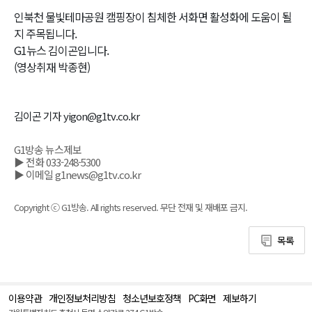
인북천 물빛테마공원 캠핑장이 침체한 서화면 활성화에 도움이 될
지 주목됩니다.
G1뉴스 김이곤입니다.
(영상취재 박종현)
김이곤 기자 yigon@g1tv.co.kr
G1방송 뉴스제보
▶ 전화 033-248-5300
▶ 이메일 g1news@g1tv.co.kr
Copyright ⓒ G1방송. All rights reserved. 무단 전재 및 재배포 금지.
목록
이용약관
개인정보처리방침
청소년보호정책
PC화면
제보하기
맨
위