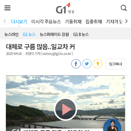
전
제
통
체
보
합
메
검
뉴
색
다시보기
이시각 주요뉴스
기동취재
집중취재
기자가 달려
열
기
뉴스라인
G1 뉴스
뉴스퍼레이드 강원
G1 8 뉴스
대체로 구름 많음..일교차 커
2025-04-16
최경식 기자 [ victory@g1tv.co.kr ]
링크복사
Play