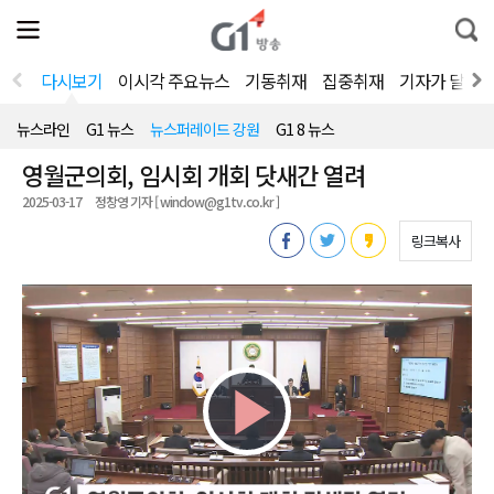
전
제
통
체
보
합
메
검
뉴
색
다시보기
이시각 주요뉴스
기동취재
집중취재
기자가 달려
열
기
뉴스라인
G1 뉴스
뉴스퍼레이드 강원
G1 8 뉴스
영월군의회, 임시회 개회 닷새간 열려
2025-03-17
정창영 기자 [ window@g1tv.co.kr ]
링크복사
Play