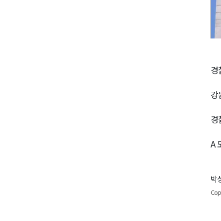
경
강
경
A
박성
Cop