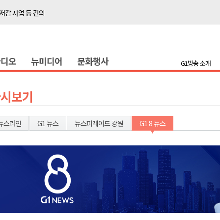
저감 사업 등 건의
..싱가포르 복합리조트
합리조트로 진화 중"
라디오
뉴미디어
문화행사
금 지원 접수
G1방송 소개
육원 수강생 모집
 며느리 축제
다시보기
상 38도’
뉴스라인
G1 뉴스
뉴스퍼레이드 강원
G1 8 뉴스
타운홀 미팅 성료
저감 사업 등 건의
..싱가포르 복합리조트
합리조트로 진화 중"
금 지원 접수