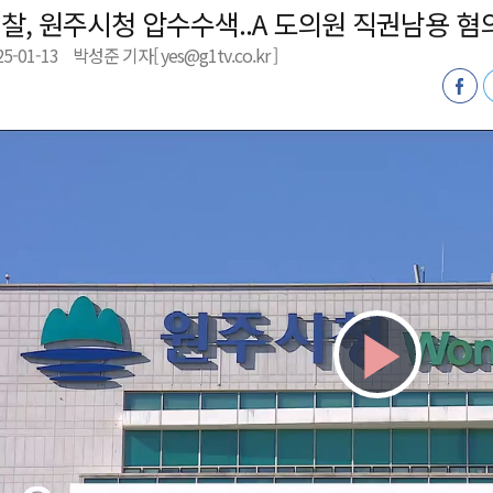
찰, 원주시청 압수수색..A 도의원 직권남용 혐
육원 수강생 모집
25-01-13
박성준 기자[ yes@g1tv.co.kr ]
 며느리 축제
상 38도’
Play
Vid