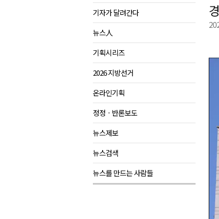
경
기자가 달려간다
강원도립대학교, 하반기 평생교
20
태백시, 28~29일 제5회 황부자
뉴스人
오늘 극한폭염 계속..낮 최고 ‘영
기획시리즈
썩고, 무르고..농산물 피해 속출
2026 지방선거
온라인기획
정정ㆍ반론보도
뉴스제보
뉴스검색
뉴스를 만드는 사람들