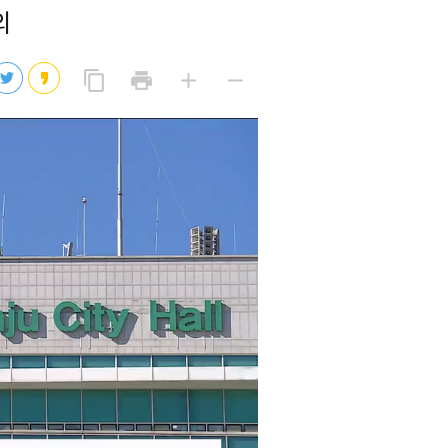
의
2026년 08월 07일(금)
2026년 08월 07일(금)
링
프
글
글
content_copy
print
add
remove
크
린
자
자
2026년 08월 07일(금)
복
트
크
작
사
2026년 08월 07일(금)
게
게
eo