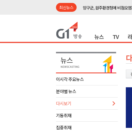
최신뉴스
양구군, 원주환경청에 비점오염
<강원랜드> 관광객이 인구 3배
<강원랜드> 마카오 카지노 "복
뉴스
TV
원주시, 하반기 중소기업육성자
강원도립대학교, 하반기 평생교
태백시, 28~29일 제5회 황부자
오늘 극한폭염 계속..낮 최고 ‘영
썩고, 무르고..농산물 피해 속출
이시각 주요뉴스
썩고, 무르고..농산물 피해 속출
분야별 뉴스
강릉시, 민선9기 21개 읍면동 
양구군, 원주환경청에 비점오염
다시보기
<강원랜드> 관광객이 인구 3배
기동취재
<강원랜드> 마카오 카지노 "복
집중취재
원주시, 하반기 중소기업육성자