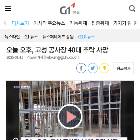
전
제
통
체
보
합
메
검
뉴
색
다시보기
이시각 주요뉴스
기동취재
집중취재
기자가 달려
열
기
뉴스라인
G1 뉴스
뉴스퍼레이드 강원
G1 8 뉴스
오늘 오후, 고성 공사장 40대 추락 사망
2025-01-13
김도운 기자 [ helpkim@g1tv.co.kr ]
링크복사
Play