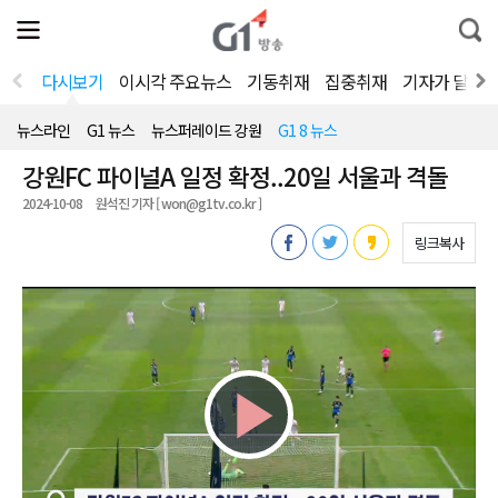
전
제
통
체
보
합
메
검
뉴
색
다시보기
이시각 주요뉴스
기동취재
집중취재
기자가 달려
열
기
뉴스라인
G1 뉴스
뉴스퍼레이드 강원
G1 8 뉴스
강원FC 파이널A 일정 확정..20일 서울과 격돌
2024-10-08
원석진 기자 [ won@g1tv.co.kr ]
링크복사
Play