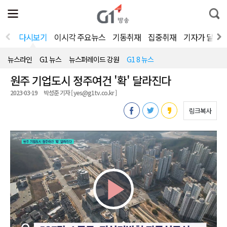
전
제
통
체
보
합
메
검
뉴
색
다시보기
이시각 주요뉴스
기동취재
집중취재
기자가 달려
열
기
뉴스라인
G1 뉴스
뉴스퍼레이드 강원
G1 8 뉴스
원주 기업도시 정주여건 '확' 달라진다
2023-03-19
박성준 기자 [ yes@g1tv.co.kr ]
링크복사
Play