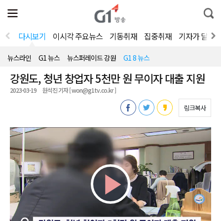
전
제
통
체
보
합
메
검
뉴
색
다시보기
이시각 주요뉴스
기동취재
집중취재
기자가 달려
열
기
뉴스라인
G1 뉴스
뉴스퍼레이드 강원
G1 8 뉴스
강원도, 청년 창업자 5천만 원 무이자 대출 지원
2023-03-19
원석진 기자 [ won@g1tv.co.kr ]
링크복사
Play