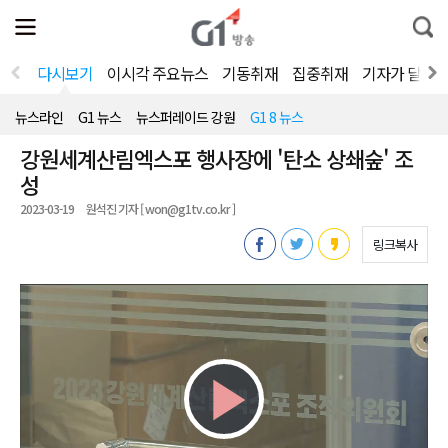
전
제
통
체
보
합
메
검
뉴
색
다시보기
이시각 주요뉴스
기동취재
집중취재
기자가 달려
열
기
뉴스라인
G1 뉴스
뉴스퍼레이드 강원
G1 8 뉴스
강원세계산림엑스포 행사장에 '탄소 상쇄숲' 조
성
2023-03-19
원석진 기자 [ won@g1tv.co.kr ]
링크복사
Play