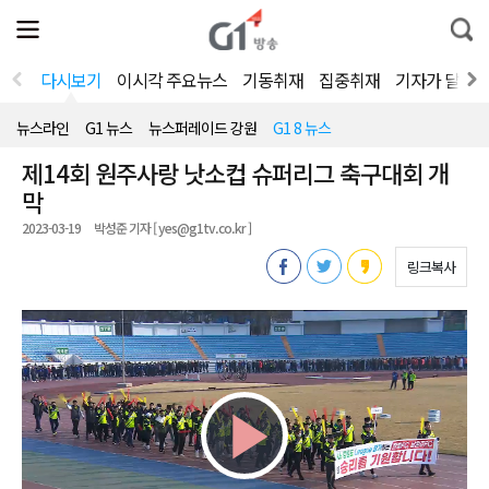
전
제
통
체
보
합
메
검
뉴
색
다시보기
이시각 주요뉴스
기동취재
집중취재
기자가 달려
열
기
뉴스라인
G1 뉴스
뉴스퍼레이드 강원
G1 8 뉴스
제14회 원주사랑 낫소컵 슈퍼리그 축구대회 개
막
2023-03-19
박성준 기자 [ yes@g1tv.co.kr ]
링크복사
Play