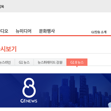
접목
정책간담회
 초청 특별 강연
라디오
뉴미디어
문화행사
G1방송 소개
천 유치 건의
최
다시보기
87명 인사
뉴스라인
G1 뉴스
뉴스퍼레이드 강원
G1 8 뉴스
나된 공동체"
국가폭력 사과
접목
정책간담회
 초청 특별 강연