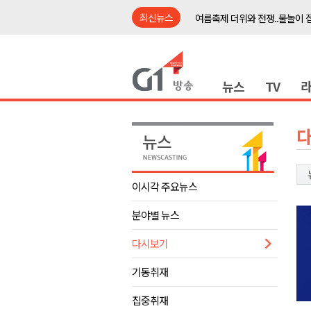
최신뉴스
여름축제 더위와 전쟁..물놀이 
강원도, 최휘영 문체부장관과 
이광재 국회 예결위원장, 강릉시
뉴스
TV
검찰청 폐지..해결 과제 산적
육동한 시장, 국제스케이트장 춘
영월군, 국·도비 확보 보고회 개
삼척 공공산후조리원 이전 시급
강원자치도교육청 교감급 이상 3
이시각 주요뉴스
도-시군 첫 간담회..우상호 "하
분야별 뉴스
이 대통령, 사북·납북귀환어부 
여름축제 더위와 전쟁..물놀이 
다시보기
강원도, 최휘영 문체부장관과 
기동취재
이광재 국회 예결위원장, 강릉시
집중취재
검찰청 폐지..해결 과제 산적