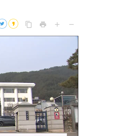
2026년 08월 07일(금)
2026년 08월 07일(금)
링
프
글
글
content_copy
print
add
remove
크
린
자
자
2026년 08월 07일(금)
복
트
크
작
사
2026년 08월 07일(금)
게
게
eo