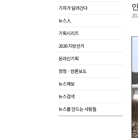
인
기자가 달려간다
육동한 시장, 국제스케이트장 춘
20
영월군, 국·도비 확보 보고회 개
뉴스人
삼척 공공산후조리원 이전 시급
기획시리즈
강원자치도교육청 교감급 이상 3
2026 지방선거
온라인기획
정정ㆍ반론보도
뉴스제보
뉴스검색
뉴스를 만드는 사람들