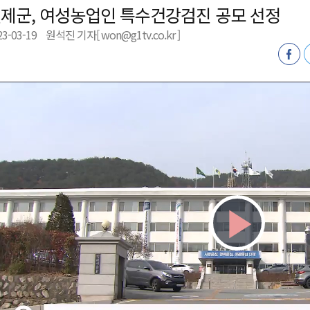
제군, 여성농업인 특수건강검진 공모 선정
천 유치 건의
23-03-19
원석진 기자[ won@g1tv.co.kr ]
최
87명 인사
Play
Vid