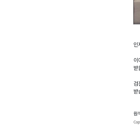
인
이
받
검
받
원석
Cop