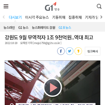
전
제
통
체
보
합
메
검
뉴
색
다시보기
이시각 주요뉴스
기동취재
집중취재
기자가 달려
열
기
뉴스라인
G1 뉴스
뉴스퍼레이드 강원
G1 8 뉴스
강원도 9월 무역적자 1조 9천억원..역대 최고
2022-10-20
모재성 기자 [ mojs1750@g1tv.co.kr ]
링크복사
Play