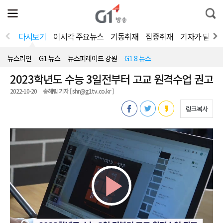
전
제
통
체
보
합
메
검
뉴
색
다시보기
이시각 주요뉴스
기동취재
집중취재
기자가 달려
열
기
뉴스라인
G1 뉴스
뉴스퍼레이드 강원
G1 8 뉴스
2023학년도 수능 3일전부터 고교 원격수업 권고
2022-10-20
송혜림 기자 [ shr@g1tv.co.kr ]
링크복사
Play