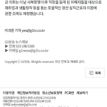
군 의회는 이날 사북항쟁 이후 직장을 잃게 된 피해자들을 대상으로
재취업과 생활정착 등을 돕는 포괄적인 광산 실직근로자 지원에
관한 조례도 제정했습니다.
박성준 기자 yes@g1tv.co.kr
G1방송 뉴스제보
▶ 전화 033-248-5300
▶ 이메일 g1news@g1tv.co.kr
Copyright ⓒ G1방송. All rights reserved. 무단 전재 및 재배포 금지.
목록
이용약관
개인정보처리방침
청소년보호정책
PC화면
제보하기
맨
위
강원특별자치도 춘천시 동면 소양강로 274 G1방송
로
대표전화: 033)248-5000, FAX: 033)248-5130
(Top)
이메일: webmaster@g1tv.co.kr