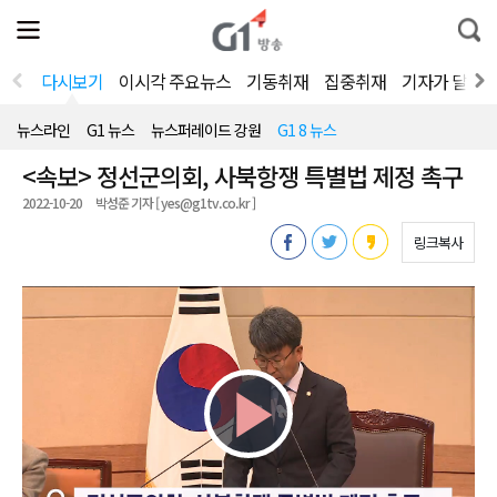
전
제
통
체
보
합
메
검
뉴
색
다시보기
이시각 주요뉴스
기동취재
집중취재
기자가 달려
열
기
뉴스라인
G1 뉴스
뉴스퍼레이드 강원
G1 8 뉴스
<속보> 정선군의회, 사북항쟁 특별법 제정 촉구
2022-10-20
박성준 기자 [ yes@g1tv.co.kr ]
링크복사
Play