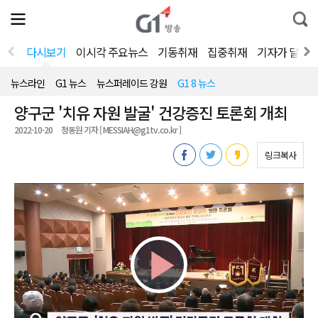
전
제
통
체
보
합
메
검
뉴
색
다시보기
이시각 주요뉴스
기동취재
집중취재
기자가 달려
열
기
뉴스라인
G1 뉴스
뉴스퍼레이드 강원
G1 8 뉴스
양구군 '치유 자원 발굴' 건강증진 토론회 개최
2022-10-20
정동원 기자 [ MESSIAH@g1tv.co.kr ]
링크복사
Play