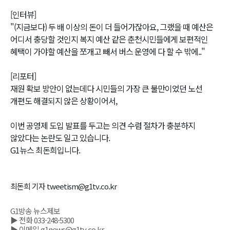
[인터뷰]
"(지금보다) 두 배 이상의 돈이 더 들어가잖아요, 그랬을 때 예산은
어디서 충당할 것인지 복지 예산 같은 춘천시민들에게 보편적인
혜택이 가야할 예산을 쪼개고 빼서 버스 운영에 다 할 수 밖에.."
[리포터]
재원 확보 방안이 없는데다 시민들의 가장 큰 불만이었던 노선
개편도 해결되지 않은 상황이어서,
이번 공영제 도입 발표를 두고는 의견 수렴 절차가 충분하지
않았다는 논란도 일고 있습니다.
G1뉴스 최돈희입니다.
최돈희 기자 tweetism@g1tv.co.kr
G1방송 뉴스제보
▶ 전화 033-248-5300
▶ 이메일 g1news@g1tv.co.kr