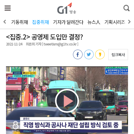
전
제
통
체
보
합
메
검
뉴
색
뉴스
기동취재
집중취재
기자가 달려간다
뉴스人
기획시리즈
2
열
기
<집중.2> 공영제 도입만 결정?
2021-11-24
최돈희 기자 [ tweetism@g1tv.co.kr ]
링크복사
Play