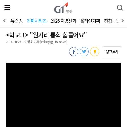
전
제
통
체
보
합
메
검
뉴
색
간다
뉴스人
기획시리즈
2026 지방선거
온라인기획
정정ㆍ반론
열
기
<학교.1> "원거리 통학 힘들어요"
2016-10-26
이청초 기자 [ cclee@g1tv.co.kr ]
링크복사