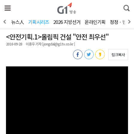
전
제
통
체
보
합
메
검
뉴
색
간다
뉴스人
기획시리즈
2026 지방선거
온라인기획
정정ㆍ반론
열
기
<안전기획.1>올림픽 건설 "안전 최우선"
2016-09-28
이종우 기자 [ jongdal@g1tv.co.kr ]
링크복사