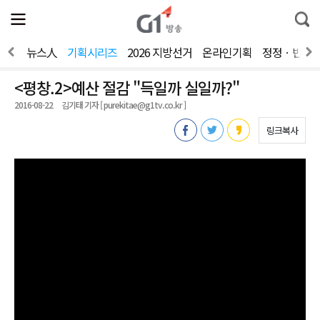
전
제
통
체
보
합
메
검
뉴
색
간다
뉴스人
기획시리즈
2026 지방선거
온라인기획
정정ㆍ반론
열
기
<평창.2>예산 절감 "득일까 실일까?"
2016-08-22
김기태 기자 [ purekitae@g1tv.co.kr ]
링크복사