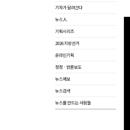
기자가 달려간다
원주시, 하반기 중소기업육성자
강원도립대학교, 하반기 평생교
뉴스人
태백시, 28~29일 제5회 황부자
기획시리즈
오늘 극한폭염 계속..낮 최고 ‘영
2026 지방선거
썩고, 무르고..농산물 피해 속출
온라인기획
정정ㆍ반론보도
뉴스제보
뉴스검색
뉴스를 만드는 사람들