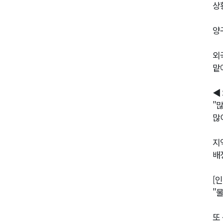
상
양
외
맡
◀
"
많
지
배
[
"
또