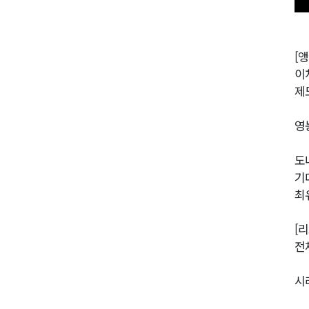
[앵
이
제
영
도
기
최
[
전
시