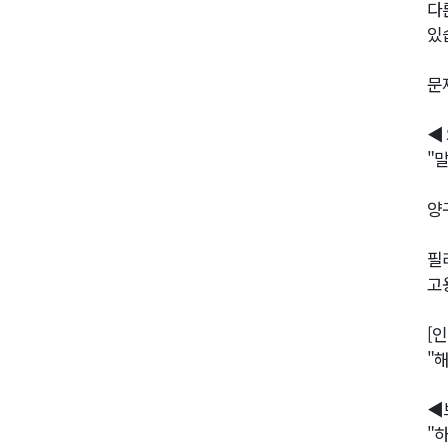
다
있
문
◀
"
양
필
고
[
"
◀
"