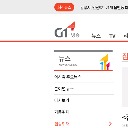
최신뉴스
강릉시, 민선9기 21개 읍면동 
양구군, 원주환경청에 비점오염
<강원랜드> 관광객이 인구 3배
뉴스
TV
<강원랜드> 마카오 카지노 "복
원주시, 하반기 중소기업육성자
강원도립대학교, 하반기 평생교
태백시, 28~29일 제5회 황부자
오늘 극한폭염 계속..낮 최고 ‘영
이시각 주요뉴스
썩고, 무르고..농산물 피해 속출
분야별 뉴스
썩고, 무르고..농산물 피해 속출
강릉시, 민선9기 21개 읍면동 
다시보기
양구군, 원주환경청에 비점오염
기동취재
<
<강원랜드> 관광객이 인구 3배
집중취재
20
<강원랜드> 마카오 카지노 "복