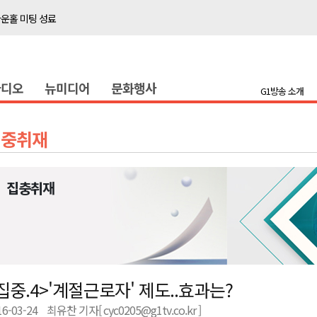
타운홀 미팅 성료
저감 사업 등 건의
..싱가포르 복합리조트
라디오
뉴미디어
문화행사
합리조트로 진화 중"
G1방송 소개
금 지원 접수
육원 수강생 모집
집중취재
 며느리 축제
상 38도’
집충취재
타운홀 미팅 성료
저감 사업 등 건의
집중.4>'계절근로자' 제도..효과는?
..싱가포르 복합리조트
16-03-24
최유찬 기자[ cyc0205@g1tv.co.kr ]
합리조트로 진화 중"