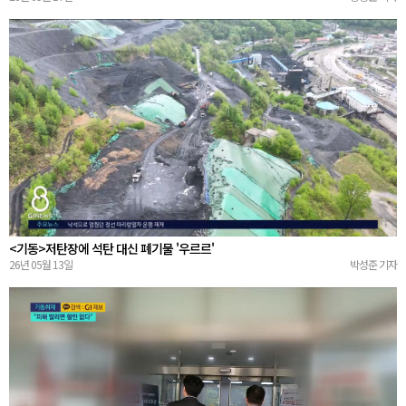
<기동>저탄장에 석탄 대신 폐기물 '우르르'
26년 05월 13일
박성준 기자