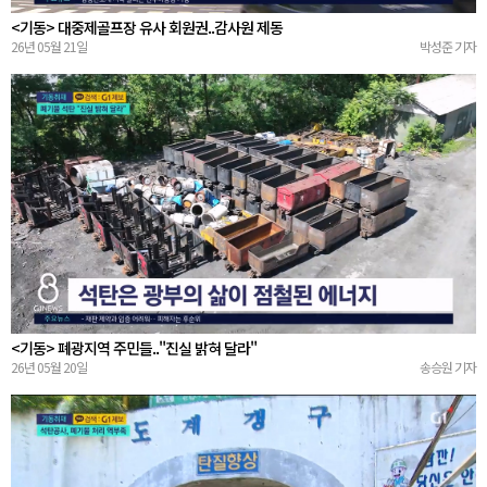
<기동> 대중제골프장 유사 회원권..감사원 제동
26년 05월 21일
박성준 기자
<기동> 폐광지역 주민들.."진실 밝혀 달라"
26년 05월 20일
송승원 기자