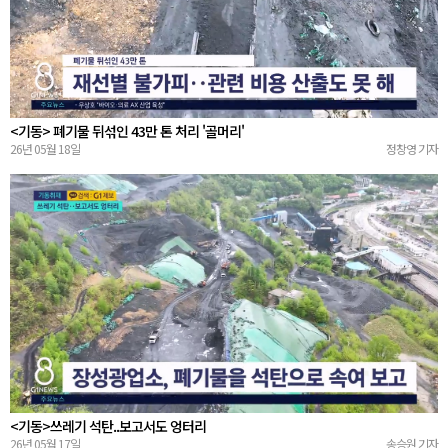
<기동> 폐기물 뒤섞인 43만 톤 처리 '골머리'
26년 05월 18일
정창영 기자
<기동>쓰레기 석탄..보고서도 엉터리
26년 05월 17일
송승원 기자