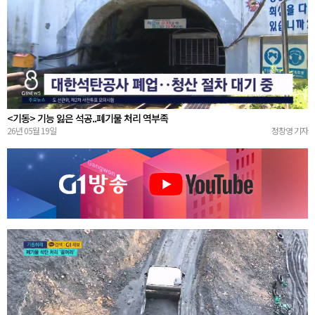
<기동> 기능 잃은 석공..폐기물 처리 역부족
26년 05월 19일
정창영 기자