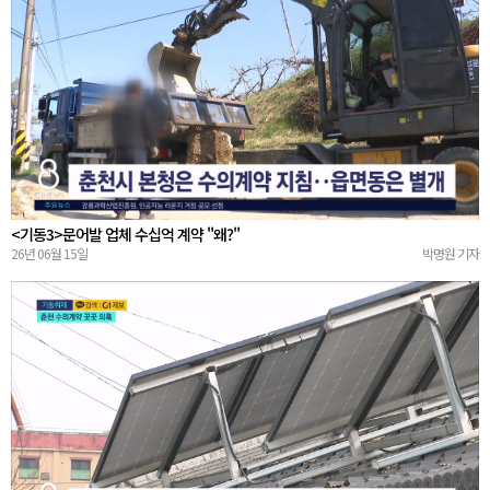
<기동3>문어발 업체 수십억 계약 "왜?"
26년 06월 15일
박명원 기자