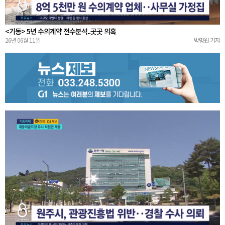
<기동> 5년 수의계약 전수분석..곳곳 의혹
26년 06월 11일
박명원 기자