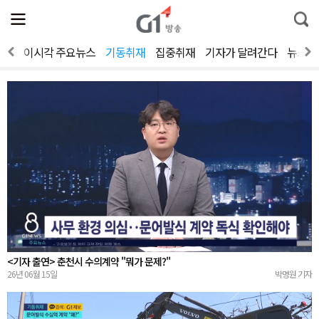
전
제
통
체
보
합
메
검
뉴
색
보기
이시각 주요뉴스
기동취재
집중취재
기자가 달려간다
뉴스人
열
기
<기자 출연> 춘천시 수의계약 "뭐가 문제?"
26년 06월 15일
박명원 기자