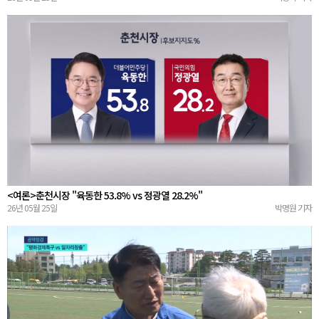
<여론>춘천시장 "육동한 53.8% vs 정광열 28.2%"
26년 05월 25일
박명원 기자