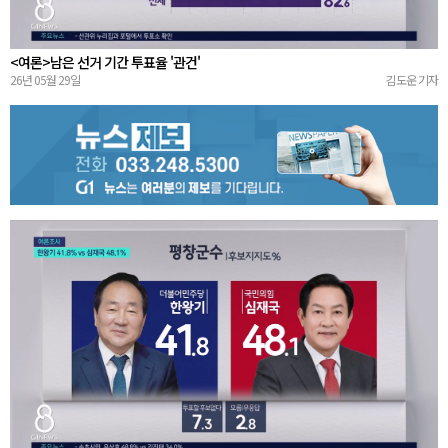
<여론>남은 선거 기간 투표율 '관건'
26년 05월 29일
김도운 기자