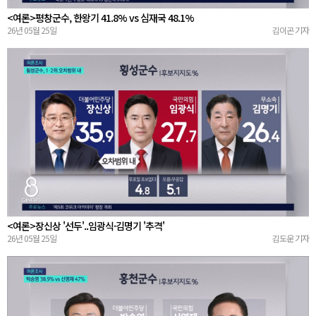
<여론>평창군수, 한왕기 41.8% vs 심재국 48.1%
26년 05월 25일
김이곤 기자
<여론>장신상 '선두'..임광식·김명기 '추격'
26년 05월 25일
김도운 기자