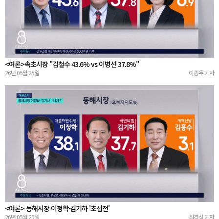
<여론>속초시장 "김철수 43.6% vs 이병선 37.8%"
26년 05월 25일
이종우 기자
<여론> 동해시장 이정학·김기하 '초접전'
26년 05월 25일
최경식 기자