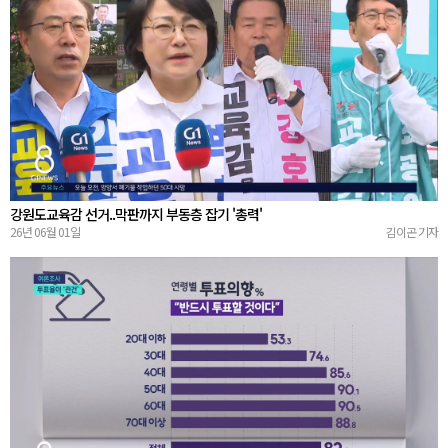
강원도교육감 선거..막판까지 부동층 잡기 '총력'
26년 06월 01일
김이곤 기자