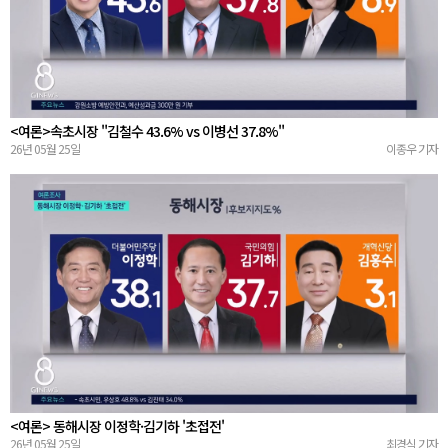
<여론>속초시장 "김철수 43.6% vs 이병선 37.8%"
26년 05월 25일
이종우 기자
<여론> 동해시장 이정학·김기하 '초접전'
26년 05월 25일
최경식 기자