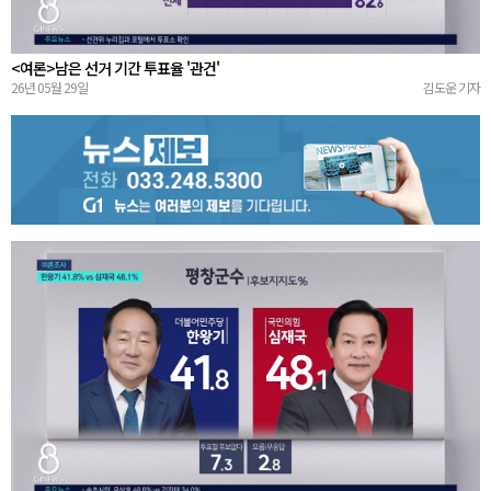
<여론>남은 선거 기간 투표율 '관건'
26년 05월 29일
김도운 기자