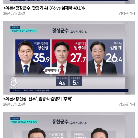
<여론>평창군수, 한왕기 41.8% vs 심재국 48.1%
26년 05월 25일
김이곤 기자
<여론>장신상 '선두'..임광식·김명기 '추격'
26년 05월 25일
김도운 기자