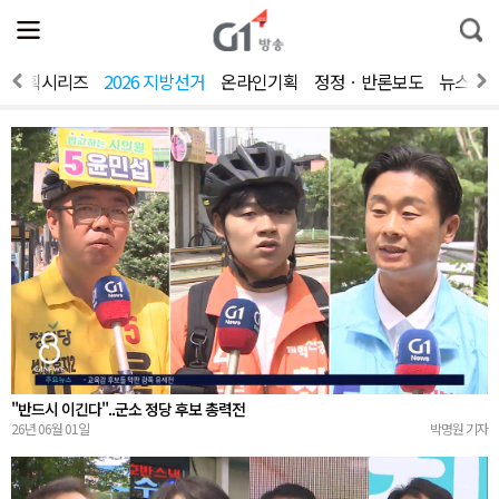
전
제
통
체
보
합
메
검
뉴
색
기획시리즈
2026 지방선거
온라인기획
정정ㆍ반론보도
뉴스제
열
기
"반드시 이긴다"..군소 정당 후보 총력전
26년 06월 01일
박명원 기자