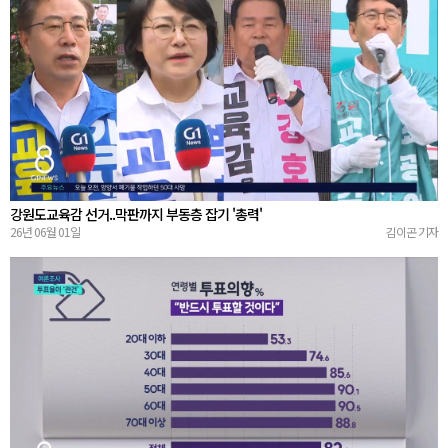
강원도교육감 선거..막판까지 부동층 잡기 '총력'
26년 06월 01일
김이곤 기자