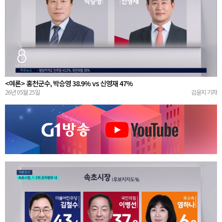
<여론> 홍천군수, 박승영 38.9% vs 신영재 47%
26년 05월 25일
김윤지 기자