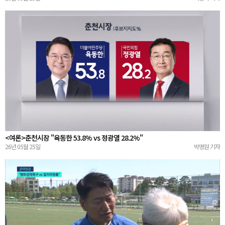
<여론>춘천시장 "육동한 53.8% vs 정광열 28.2%"
26년 05월 25일
박명원 기자