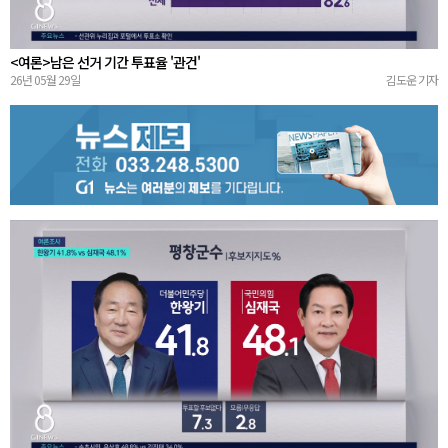
<여론>남은 선거 기간 투표율 '관건'
26년 05월 29일
김도운 기자