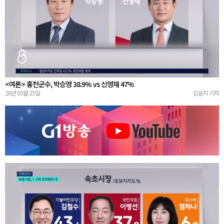
<여론> 홍천군수, 박승영 38.9% vs 신영재 47%
26년 05월 25일
김윤지 기자