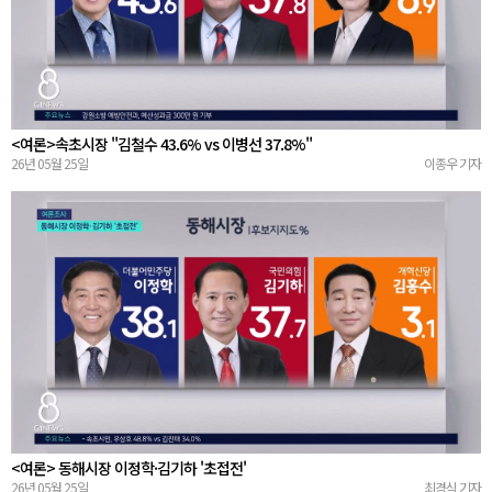
<여론>속초시장 "김철수 43.6% vs 이병선 37.8%"
26년 05월 25일
이종우 기자
<여론> 동해시장 이정학·김기하 '초접전'
26년 05월 25일
최경식 기자