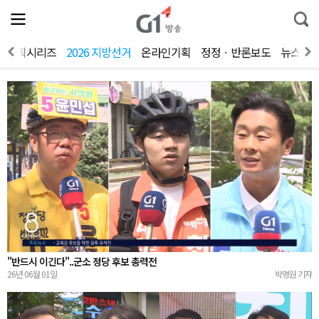
전
제
통
체
보
합
메
검
뉴
색
기획시리즈
2026 지방선거
온라인기획
정정ㆍ반론보도
뉴스제
열
기
"반드시 이긴다"..군소 정당 후보 총력전
26년 06월 01일
박명원 기자