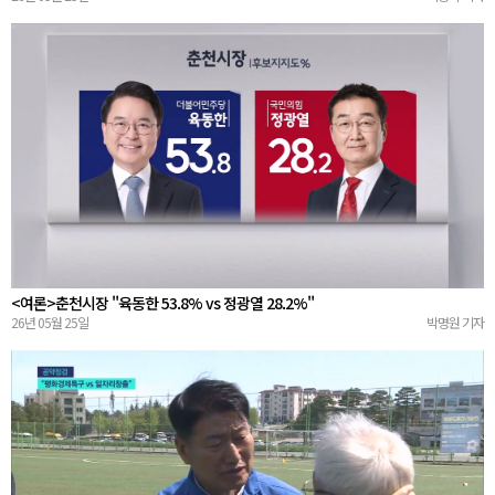
<여론>춘천시장 "육동한 53.8% vs 정광열 28.2%"
26년 05월 25일
박명원 기자