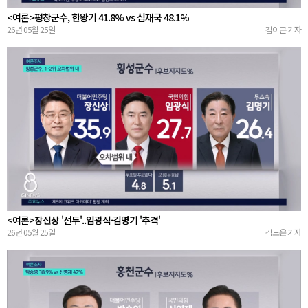
<여론>평창군수, 한왕기 41.8% vs 심재국 48.1%
26년 05월 25일
김이곤 기자
<여론>장신상 '선두'..임광식·김명기 '추격'
26년 05월 25일
김도운 기자