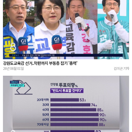
강원도교육감 선거..막판까지 부동층 잡기 '총력'
26년 06월 01일
김이곤 기자