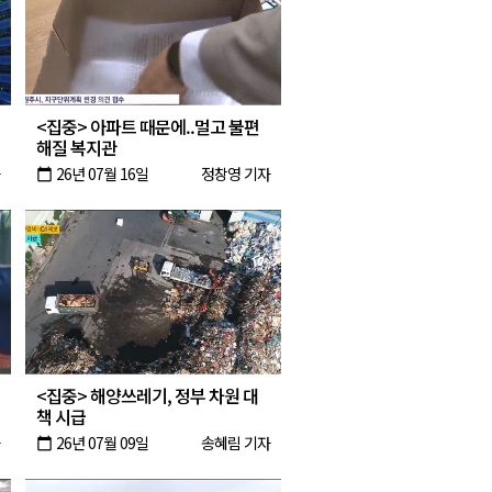
2026년 08월 08일(토)
2026년 08월 08일(토)
2026년 08월 07일(금)
<집중> 아파트 때문에..멀고 불편
2026년 08월 07일(금)
해질 복지관
26년 07월 16일
정창영 기자
calendar_today
<집중> 해양쓰레기, 정부 차원 대
책 시급
26년 07월 09일
송혜림 기자
calendar_today