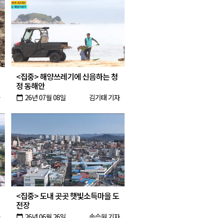
<집중> 해양쓰레기에 신음하는 청
정 동해안
26년 07월 08일
김기태 기자
calendar_today
<집중> 도내 곳곳 햇빛소득마을 도
전장
26년 06월 26일
송승원 기자
calendar_today