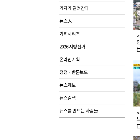
기자가 달려간다
양양군, 21일까지 '초등학생 틈
강원개발공사, 공기업 평가 2년 
뉴스人
도-시군 첫 간담회..우상호 "하
기획시리즈
<
이 대통령, 사북·납북귀환어부 
인
2026 지방선거
calendar_t
온라인기획
정정ㆍ반론보도
뉴스제보
뉴스검색
뉴스를 만드는 사람들
<
트
calendar_t