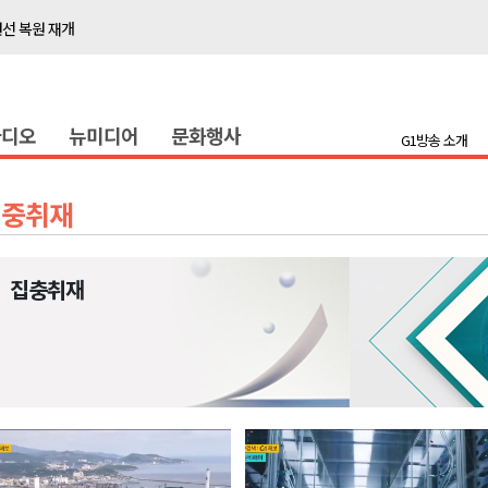
선 복원 재개
백여세대 불편
' 개원
라디오
뉴미디어
문화행사
시장 운영
G1방송 소개
새 돌봄' 시행
연속 '다'등급
집중취재
나된 공동체"
국가폭력 사과
집충취재
보 합동 연설회
선 복원 재개
백여세대 불편
' 개원
시장 운영