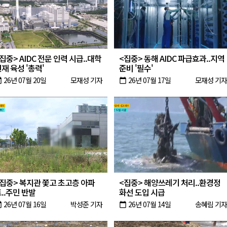
새 돌봄' 시행
연속 '다'등급
나된 공동체"
집중> AIDC 전문 인력 시급..대학
<집중> 동해 AIDC 파급효과..지역
국가폭력 사과
재 육성 '총력'
준비 '필수'
26년 07월 20일
모재성 기자
26년 07월 17일
모재성 기자
oday
calendar_today
집중> 복지관 쫓고 초고층 아파
<집중> 해양쓰레기 처리..환경정
..주민 반발
화선 도입 시급
26년 07월 16일
박성준 기자
26년 07월 14일
송혜림 기자
oday
calendar_today