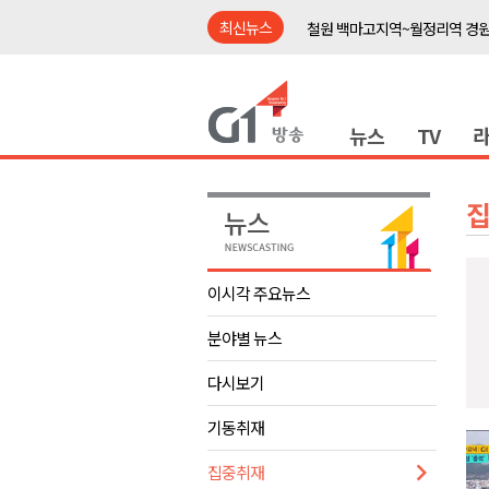
최신뉴스
철원 백마고지역~월정리역 경원
어젯밤 원주 아파트 정전..천 
춘천시립 '장애아동전담어린이집
뉴스
TV
영월군, 14~15일 서부시장 야
양양군, 21일까지 '초등학생 틈
강원개발공사, 공기업 평가 2년 
도-시군 첫 간담회..우상호 "하
이 대통령, 사북·납북귀환어부 
이시각 주요뉴스
동해안 폭우..도로 잠기고 고립
분야별 뉴스
민주당, 내일 횡성서 당대표 후
철원 백마고지역~월정리역 경원
다시보기
어젯밤 원주 아파트 정전..천 
기동취재
춘천시립 '장애아동전담어린이집
집중취재
영월군, 14~15일 서부시장 야