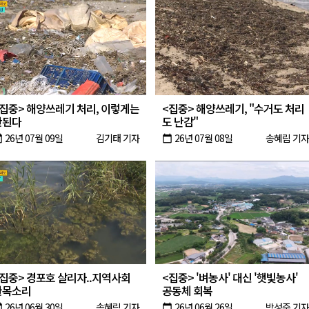
<집중> 해양쓰레기 처리, 이렇게는
<집중> 해양쓰레기, "수거도 처리
안된다
도 난감"
26년 07월 09일
김기태 기자
26년 07월 08일
송혜림 기자
oday
calendar_today
<집중> 경포호 살리자..지역사회
<집중> '벼농사' 대신 '햇빛농사'
한목소리
공동체 회복
26년 06월 30일
송혜림 기자
26년 06월 26일
박성준 기자
oday
calendar_today