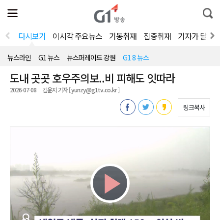
전
제
통
체
보
합
메
검
뉴
색
다시보기
이시각 주요뉴스
기동취재
집중취재
기자가 달려
열
기
뉴스라인
G1 뉴스
뉴스퍼레이드 강원
G1 8 뉴스
도내 곳곳 호우주의보..비 피해도 잇따라
2026-07-08
김윤지 기자 [ yunzy@g1tv.co.kr ]
링크복사
Play