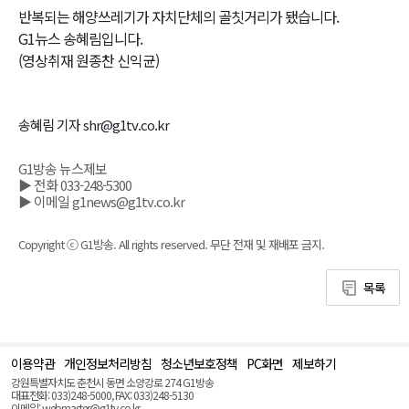
반복되는 해양쓰레기가 자치단체의 골칫거리가 됐습니다.
G1뉴스 송혜림입니다.
(영상취재 원종찬 신익균)
송혜림 기자 shr@g1tv.co.kr
G1방송 뉴스제보
▶ 전화 033-248-5300
▶ 이메일 g1news@g1tv.co.kr
Copyright ⓒ G1방송. All rights reserved. 무단 전재 및 재배포 금지.
목록
이용약관
개인정보처리방침
청소년보호정책
PC화면
제보하기
맨
위
강원특별자치도 춘천시 동면 소양강로 274 G1방송
로
대표전화: 033)248-5000, FAX: 033)248-5130
(Top)
이메일: webmaster@g1tv.co.kr