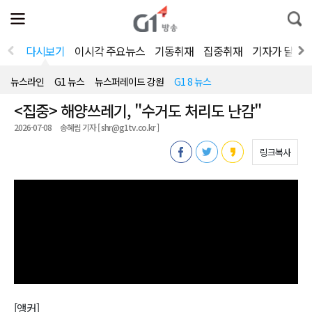
전
제
통
체
보
합
메
검
뉴
색
다시보기
이시각 주요뉴스
기동취재
집중취재
기자가 달려
열
기
뉴스라인
G1 뉴스
뉴스퍼레이드 강원
G1 8 뉴스
<집중> 해양쓰레기, "수거도 처리도 난감"
2026-07-08
송혜림 기자 [ shr@g1tv.co.kr ]
링크복사
[앵커]