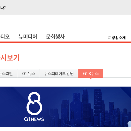
지나?
타운홀 미팅 성료
눔 행사
라디오
뉴미디어
문화행사
 개최
G1방송 소개
저감 사업 등 건의
..싱가포르 복합리조트
다시보기
합리조트로 진화 중"
전략 보고회 개최
뉴스라인
G1 뉴스
뉴스퍼레이드 강원
G1 8 뉴스
폭염 ‘절정’
지나?
타운홀 미팅 성료
눔 행사
 개최