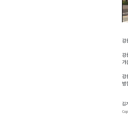
강
강
가
강
방
김기
Cop